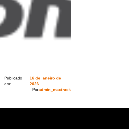
Publicado
16 de janeiro de
em:
2026
Por
admin_maxtrack