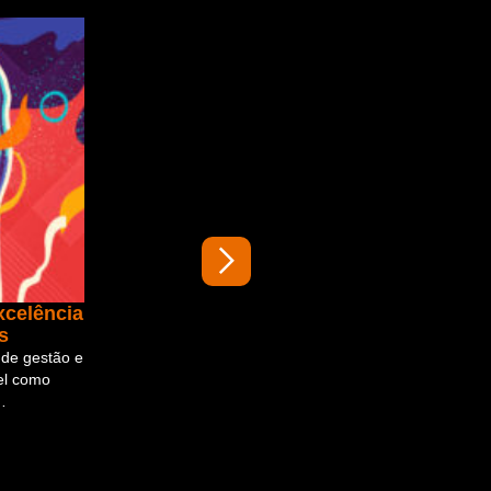
xcelência
is
 de gestão e
el como
…