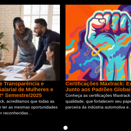
de Transparência e
Certificações Maxtrack: E
alarial de Mulheres e
Junto aos Padrões Globa
2º Semestre/2025
Conheça as certificações Maxtrack
ck, acreditamos que todas as
qualidade, que fortalecem seu pap
 ter as mesmas oportunidades
parceira da indústria automotiva e
ser reconhecidas…