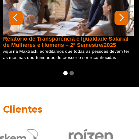
Relatório de Transparência e Igualdade Salarial
de Mulheres e Homens – 2º Semestre/2025
Aqui na Maxtrack, acreditamos que todas as pessoas devem ter
C
as mesmas oportunidades de crescer e ser reconhecidas…
f
Clientes