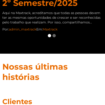
2º Semestre/2025
Co
qu
au
Aqui na Maxtrack, acreditamos que todas as pessoas devem
ter as mesmas oportunidades de crescer e ser reconhecidas
Po
pelo trabalho que realizam. Por isso, compartilhamos…
Por:
admin_maxtrack
Em:
Maxtrack
Nossas últimas
histórias
Clientes